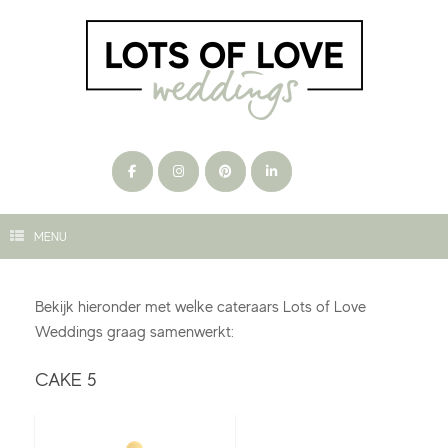
Ga
naar
de
inhoud
MENU
Bekijk hieronder met welke cateraars Lots of Love
Weddings graag samenwerkt:
CAKE 5