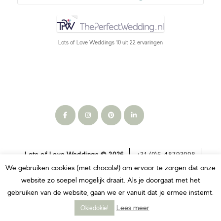
Lots of Love Weddings
10
uit
22
ervaringen
Lots of Love Weddings © 2026
+31 (0)6 48793098
info@lotsofloveweddings.nl
algemene voorwaarden
We gebruiken cookies (met chocola!) om ervoor te zorgen dat onze
privacyverklaring
website zo soepel mogelijk draait. Als je doorgaat met het
gebruiken van de website, gaan we er vanuit dat je ermee instemt.
Lees meer
Okiedokie!