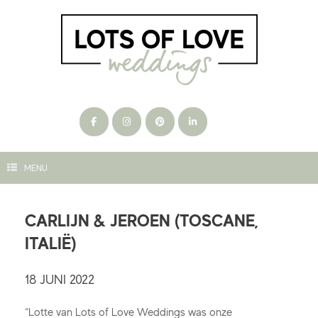
Ga
naar
de
inhoud
MENU
CARLIJN & JEROEN (TOSCANE,
ITALIË)
18 JUNI 2022
“Lotte van Lots of Love Weddings was onze