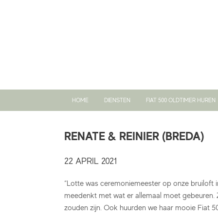
Ga
naar
de
inhoud
HOME
DIENSTEN
FIAT 500 OLDTIMER HUREN
RENATE & REINIER (BREDA)
22 APRIL 2021
“Lotte was ceremoniemeester op onze bruiloft in
meedenkt met wat er allemaal moet gebeuren. 
zouden zijn. Ook huurden we haar mooie Fiat 5