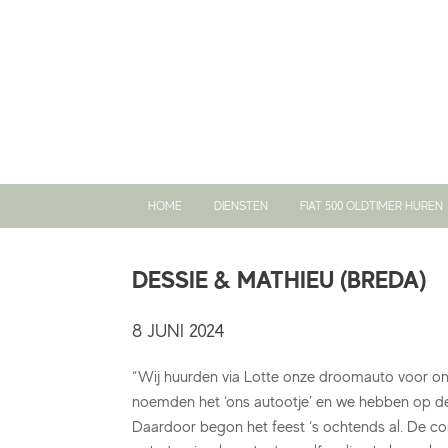
Ga
naar
de
inhoud
HOME
DIENSTEN
FIAT 500 OLDTIMER HUREN
DESSIE & MATHIEU (BREDA)
8 JUNI 2024
“Wij huurden via Lotte onze droomauto voor onz
noemden het ‘ons autootje’ en we hebben op de 
Daardoor begon het feest ‘s ochtends al. De co