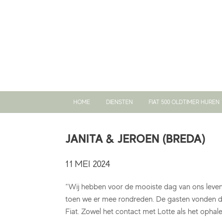
Ga
naar
de
inhoud
HOME
DIENSTEN
FIAT 500 OLDTIMER HUREN
JANITA & JEROEN (BREDA)
11 MEI 2024
“Wij hebben voor de mooiste dag van ons leven 
toen we er mee rondreden. De gasten vonden de
Fiat. Zowel het contact met Lotte als het ophale