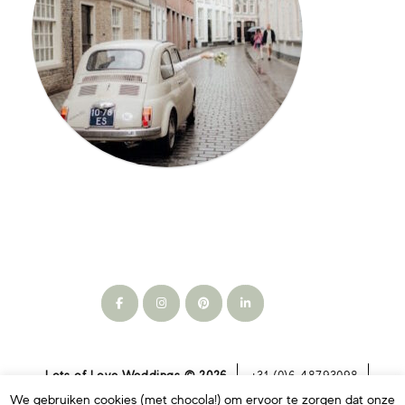
Lots of Love Weddings © 2026
+31 (0)6 48793098
info@lotsofloveweddings.nl
algemene voorwaarden
We gebruiken cookies (met chocola!) om ervoor te zorgen dat onze