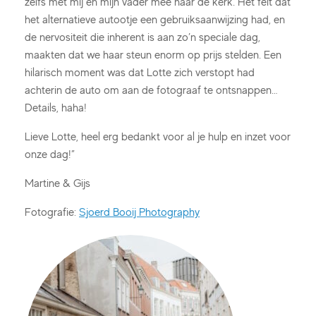
zelfs met mij en mijn vader mee naar de kerk. Het feit dat
het alternatieve autootje een gebruiksaanwijzing had, en
de nervositeit die inherent is aan zo’n speciale dag,
maakten dat we haar steun enorm op prijs stelden. Een
hilarisch moment was dat Lotte zich verstopt had
achterin de auto om aan de fotograaf te ontsnappen…
Details, haha!
Lieve Lotte, heel erg bedankt voor al je hulp en inzet voor
onze dag!”
Martine & Gijs
Fotografie:
Sjoerd Booij Photography