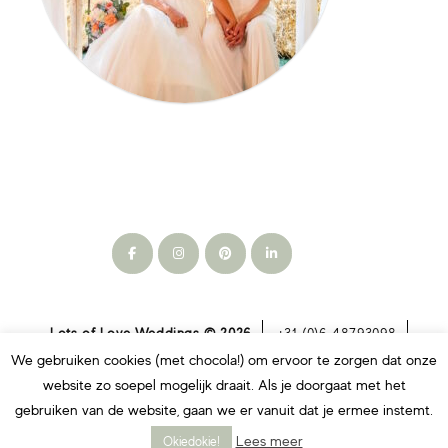
Lots of Love Weddings © 2026
+31 (0)6 48793098
info@lotsofloveweddings.nl
algemene voorwaarden
We gebruiken cookies (met chocola!) om ervoor te zorgen dat onze
privacyverklaring
website zo soepel mogelijk draait. Als je doorgaat met het
gebruiken van de website, gaan we er vanuit dat je ermee instemt.
Lees meer
Okiedokie!