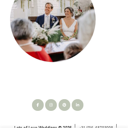
Lots of Love Weddings © 2026
+31 (0)6 48793098