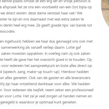
e eerste plaats omdat ze een erg lief en vrolijk persoon is.
te afspraak liet ze ons een voorbeeld van een (tot bijna op
 we direct wisten: deze dame verstaat haar vak! We
er te zijn en ons daarnaast met wat extra zaken te
 en denkt heel erg mee. Ze geeft goede tips: van bands tot
resscodes.
den ingehuurd, hebben we haar dus gevraagd ons ook met
 samenwerking als vanzelf verliep daarin. Lotte gaf
de zaken moesten oppakken. In overleg nam zij ook zaken
tte heeft de gave hier het overzicht goed in te houden. Op
s voor iedereen het aanspreekpunt en loste alles direct op.
stond (speech, zang, make-up touch-up). Hierdoor hadden
an alles genieten. Ook van de gasten en alle leveranciers
 Wij zijn haar ontzettend dankbaar voor alles. We hadden
Voor iedereen die twijfelt: neem zeker een professioneel
n voor Lotte. Het zal je veel zorgen uit handen nemen en
 geregeld is waardoor je optimaal kunt genieten.