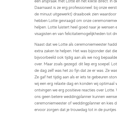
een afspraak met Lotte en het klikte direct. In d
Daarnaast is ze erg professioneel: bij onze eers
de minuut uitgewerkt) draaiboek zien waardoor
hebben Lotte gevraagd om onze ceremoniemeest
helpen. Lotte luistert heel goed naar je wensen
visagisten en van felicitatiemogelijkheden tot d
Naast dat we Lotte als ceremoniemeester had
extra zaken te helpen. Het was bijzonder dat die
bijvoorbeeld ook tijdig aan als we nog bepaal
over. Maar zoals gezegd: dit liep erg soepel. Lo
de dag zelf was het zo fijn dat ze er was. Ze wa
Ze gaf het tijdig aan als er iets te gebeuren 
wij een erg relaxte dag en konden wij optimaal v
ontvingen we erg positieve reacties over Lotte.
ons geen betere weddingplanner kunnen wensen. 
ceremoniemeester of weddingplanner en kies da
ervoor zorgen dat je trouwdag tot in de puntjes