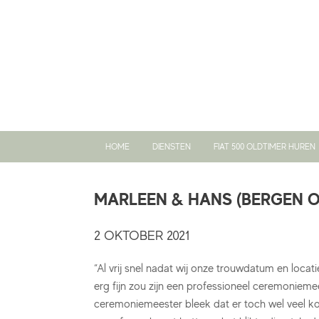
Ga
naar
de
inhoud
HOME
DIENSTEN
FIAT 500 OLDTIMER HUREN
MARLEEN & HANS (BERGEN 
2 OKTOBER 2021
“Al vrij snel nadat wij onze trouwdatum en loca
erg fijn zou zijn een professioneel ceremonieme
ceremoniemeester bleek dat er toch wel veel ko