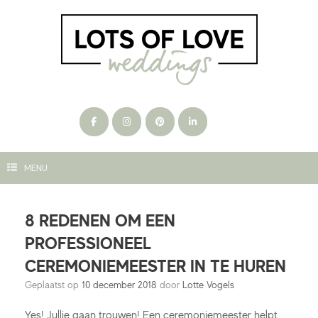
Ga
naar
de
inhoud
MENU
8 REDENEN OM EEN
PROFESSIONEEL
CEREMONIEMEESTER IN TE HUREN
Geplaatst op
10 december 2018
door
Lotte Vogels
Yes! Jullie gaan trouwen! Een ceremoniemeester helpt