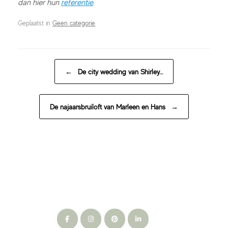
dan hier hun
referentie
.
Geplaatst in
Geen categorie
.
BERICHT NAVIGATIE
←
De city wedding van Shirley…
De najaarsbruiloft van Marleen en Hans
→