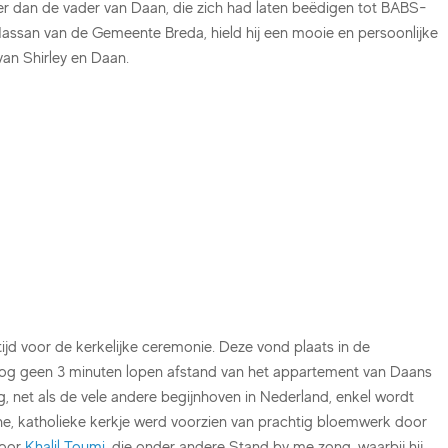
r dan de vader van Daan, die zich had laten beëdigen tot BABS-
ssan van de Gemeente Breda, hield hij een mooie en persoonlijke
van Shirley en Daan.
ijd voor de kerkelijke ceremonie. Deze vond plaats in de
nog geen 3 minuten lopen afstand van het appartement van Daans
ng, net als de vele andere begijnhoven in Nederland, enkel wordt
e, katholieke kerkje werd voorzien van prachtig bloemwerk door
door
Khalil Toumi
, die onder andere Stand by me zong, waarbij hij