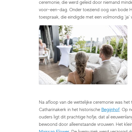
ceremonie, die werd geleid door niemand minde
voor-een-dag. Onder toeziend oog van bode Ha
toespraak, die eindigde met een volmondig ‘ja’ 
Na afloop van de wettelijke ceremonie was het t
Catharinakerk in het historische
Begijnhof
. Op 
ouders ligt dit prachtige hofje, dat al eeuwenla
bewoond door alleenstaande vrouwen. Het klein
Maissan Flower
. De livemuziek werd verzorgd 